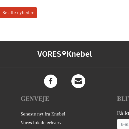
Se alle nyheder
VORES
Knebel
GENVEJE
BLI
Få l
Seneste nyt fra Knebel
Email
Vores lokale erhverv