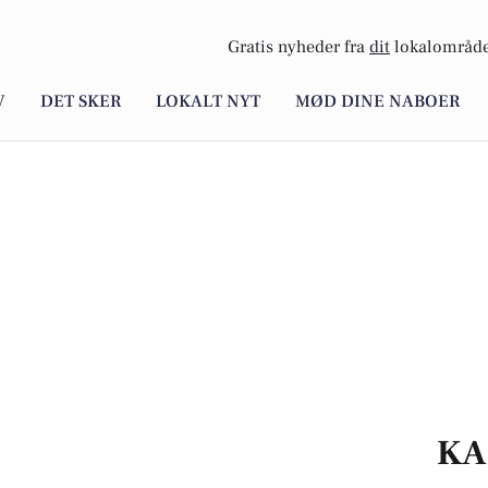
Gratis nyheder fra
dit
lokalområde
V
DET SKER
LOKALT NYT
MØD DINE NABOER
KA