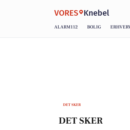
VORES
Knebel
ALARM112
BOLIG
ERHVER
DET SKER
DET SKER