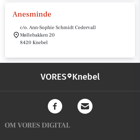
Anesminde
c/o. Ann-Sophie Schmidt Cedervall
Møllebakken 20
8420 Knebel
VORES
Knebel
OM VORES DIGITAL