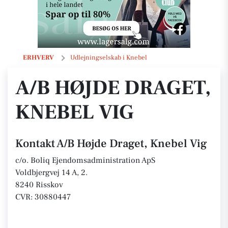
A/B Højde Draget, Knebel Vig
ERHVERV
Udlejningselskab i Knebel
A/B HØJDE DRAGET,
KNEBEL VIG
Kontakt A/B Højde Draget, Knebel Vig
c/o. Boliq Ejendomsadministration ApS
Voldbjergvej 14 A, 2.
8240 Risskov
CVR: 30880447