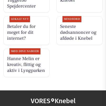
Toggerbo
Knebel
Spejdercenter
LOKALT NYT
MINDEORD
Betaler du for
Seneste
meget for dit
dødsannoncer og
internet?
afdøde i Knebel
MØD DINE NABOER
Hanne Melin er
kreativ, flittig og
aktiv i Lyngparken
VORES
Knebel