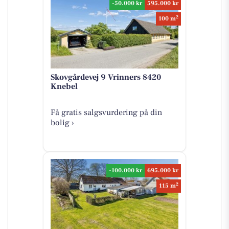
-50.000 kr
595.000 kr
2
100 m
Skovgårdevej 9 Vrinners 8420
Knebel
Få gratis salgsvurdering på din
bolig ›
-100.000 kr
695.000 kr
2
115 m