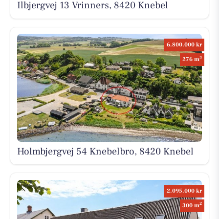
Ilbjergvej 13 Vrinners, 8420 Knebel
6.800.000 kr
2
276 m
Holmbjergvej 54 Knebelbro, 8420 Knebel
2.095.000 kr
2
300 m