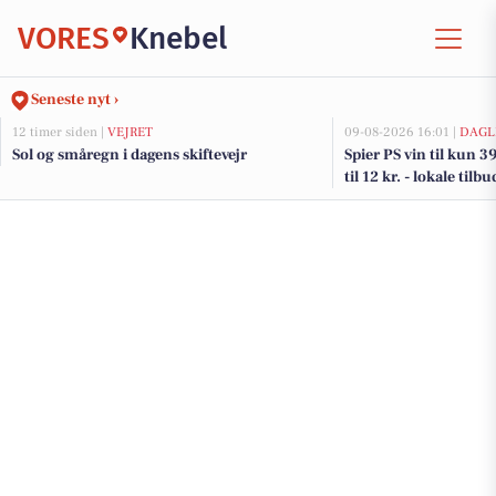
VORES
Knebel
Seneste nyt ›
12 timer siden |
VEJRET
09-08-2026 16:01 |
DAGL
Sol og småregn i dagens skiftevejr
Spier PS vin til kun 3
til 12 kr. - lokale til