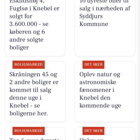
Eskildshøj 4,
10 dyreste biler til
Fuglsø i Knebel er
salg i nærheden af
solgt for
Syddjurs
3.600.000 - se
Kommune
køberen og 6
andre solgte
boliger
BOLIGMARKED
DET SKER
Skråningen 45 og
Oplev natur og
2 andre boliger er
astronomiske
kommet til salg
fænomener i
denne uge i
Knebel den
Knebel - se
kommende uge
boligerne her.
BOLIGMARKED
DET SKER