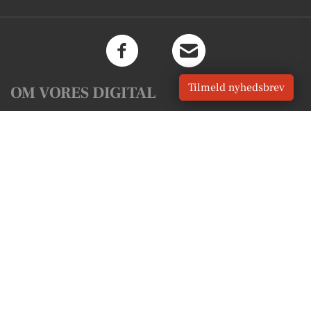
Tilmeld nyhedsbrev
OM VORES DIGITAL
Om os
For annoncører
Vilkår og Privatlivspolitik
Kontakt VORES Digital
Administrer samtykke
GENVEJE
Seneste nyt fra Knebel