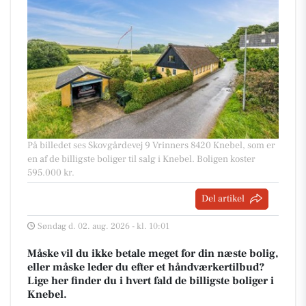
På billedet ses Skovgårdevej 9 Vrinners 8420 Knebel, som er
en af de billigste boliger til salg i Knebel. Boligen koster
595.000 kr.
Del artikel
Søndag d. 02. aug. 2026 - kl. 10:01
Måske vil du ikke betale meget for din næste bolig,
eller måske leder du efter et håndværkertilbud?
Lige her finder du i hvert fald de billigste boliger i
Knebel.