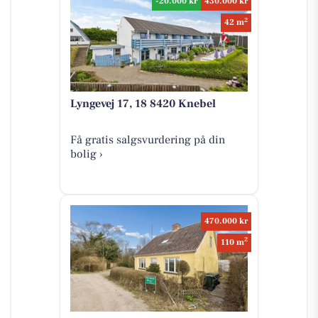
-20.000 kr
430.000 kr
2
42 m
Lyngevej 17, 18 8420 Knebel
Få gratis salgsvurdering på din
bolig ›
470.000 kr
2
110 m