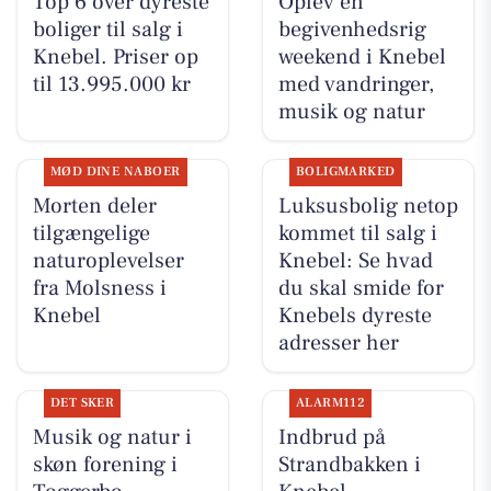
Top 6 over dyreste
Oplev en
boliger til salg i
begivenhedsrig
Knebel. Priser op
weekend i Knebel
til 13.995.000 kr
med vandringer,
musik og natur
MØD DINE NABOER
BOLIGMARKED
Morten deler
Luksusbolig netop
tilgængelige
kommet til salg i
naturoplevelser
Knebel: Se hvad
fra Molsness i
du skal smide for
Knebel
Knebels dyreste
adresser her
DET SKER
ALARM112
Musik og natur i
Indbrud på
skøn forening i
Strandbakken i