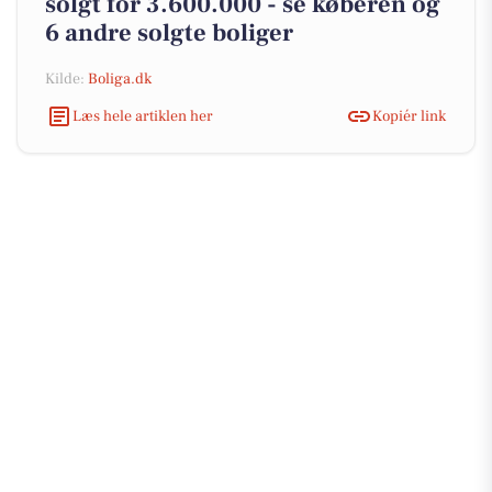
solgt for 3.600.000 - se køberen og
6 andre solgte boliger
Kilde:
Boliga.dk
Læs hele artiklen her
Kopiér link