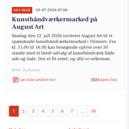
03-07-2026 07:06
DET SKER
Kunsthåndværkermarked på
August Art
Søndag den 12. juli 2026 inviterer August Art til et
spændende kunsthåndværkermarked i Vrinners. Fra
kl. 11.00 til 16.00 kan besøgende opleve over 50
stande med et bredt udvalg af kunsthåndværk både
ude og inde. Der er fri entré, og alle er velkomne.
Kilde: Kultunaut
Læs hele artiklen her
Kopiér link
1
2
3
4
5
6
7
...
50