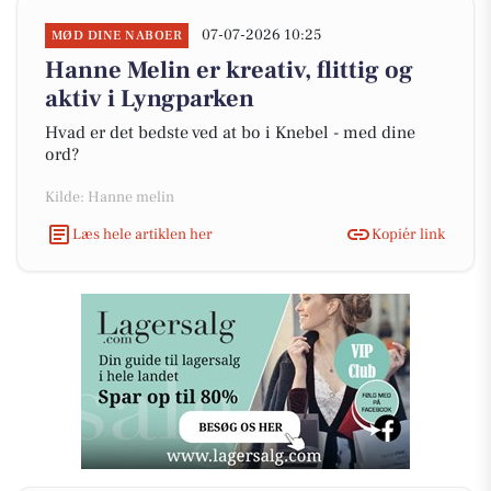
07-07-2026 10:25
MØD DINE NABOER
Hanne Melin er kreativ, flittig og
aktiv i Lyngparken
Hvad er det bedste ved at bo i Knebel - med dine
ord?
Kilde: Hanne melin
Læs hele artiklen her
Kopiér link