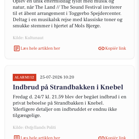
Oplev en unik eftermiddag fyldt med musik og
natur, når The Land // The Sound Festival inviterer
til et åbent arrangement i Toggerbo Spejdercenter.
Deltag i en musikalsk rejse med klassiske toner og
smukke stemmer i hjertet af Mols Bjerge.
Kilde: Kultunaut
Læs hele artiklen her
Kopiér link
25-07-2026 10:20
ALARM112
Indbrud på Strandbakken i Knebel
Fredag d. 24/7 kl. 21.59 blev der begået indbrud i en
privat beboelse på Strandbakken i Knebel.
Yderligere detaljer om indbruddet er endnu ikke
tilgængelige.
Kilde: Østjyllands Politi
Læs hele artiklen her
Kopiér link