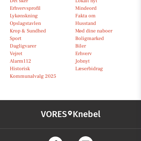
Det sker
Lokalt nyt
Erhvervsprofil
Mindeord
Lykønskning
Fakta om
Opslagstavlen
Husstand
Krop & Sundhed
Mød dine naboer
Sport
Boligmarked
Dagligvarer
Biler
Vejret
Erhverv
Alarm112
Jobnyt
Historisk
Læserbidrag
Kommunalvalg 2025
VORES
Knebel