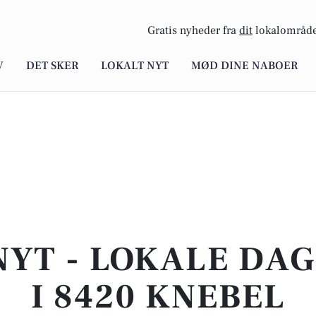
Gratis nyheder fra
dit
lokalområde
V
DET SKER
LOKALT NYT
MØD DINE NABOER
NYT - LOKALE DA
I 8420 KNEBEL