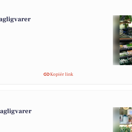
agligvarer
Kopiér link
dagligvarer