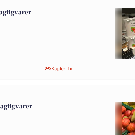
agligvarer
Kopiér link
dagligvarer