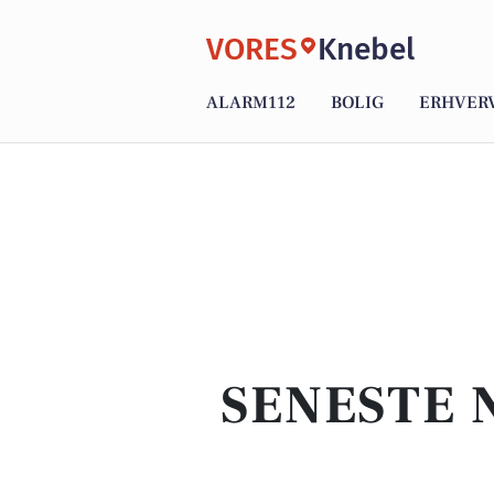
VORES
Knebel
ALARM112
BOLIG
ERHVER
SENESTE 