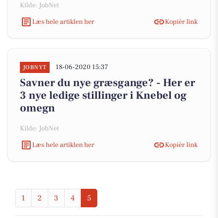
Kilde: JobNet
Læs hele artiklen her
Kopiér link
18-06-2020 15:37
JOBNYT
Savner du nye græsgange? - Her er
3 nye ledige stillinger i Knebel og
omegn
Kilde: JobNet
Læs hele artiklen her
Kopiér link
1
2
3
4
5