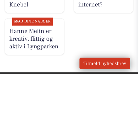
Knebel
internet?
MØD DINE NABOER
Hanne Melin er
kreativ, flittig og
aktiv i Lyngparken
Tilmeld nyhedsbrev
VORES
Knebel
OM VORES DIGITAL