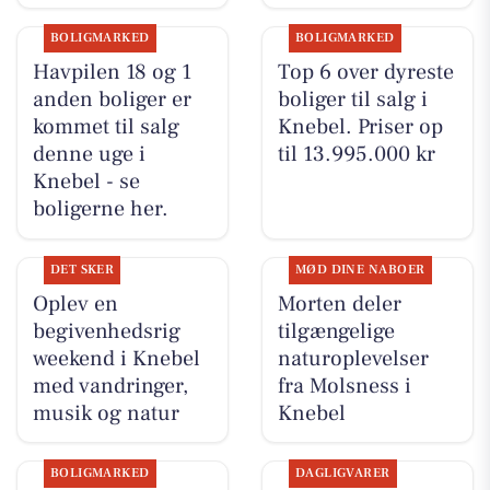
BOLIGMARKED
BOLIGMARKED
Havpilen 18 og 1
Top 6 over dyreste
anden boliger er
boliger til salg i
kommet til salg
Knebel. Priser op
denne uge i
til 13.995.000 kr
Knebel - se
boligerne her.
DET SKER
MØD DINE NABOER
Oplev en
Morten deler
begivenhedsrig
tilgængelige
weekend i Knebel
naturoplevelser
med vandringer,
fra Molsness i
musik og natur
Knebel
BOLIGMARKED
DAGLIGVARER