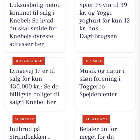
Luksusbolig netop
Spier PS vin til 39
kommet til salg i
kr. og Yoggi
Knebel: Se hvad
yoghurt for kun 12
du skal smide for
kr. hos
Knebels dyreste
DagliBrugsen
adresser her
BOLIGMARKED
DET SKER
Lyngevej 17 er til
Musik og natur i
salg for kun
skøn forening i
430.000 kr.: Se de
Toggerbo
billigste boliger til
Spejdercenter
salg i Knebel her
ALARM112
LOKALT NYT
Indbrud på
Betaler du for
Strandbakken i
meget for dit