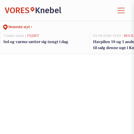
VORES
Knebel
Seneste nyt ›
7 timer siden |
VEJRET
05-08-2026 13:01 |
BOLI
Sol og varme sætter sig tungt i dag
Havpilen 18 og 1 and
til salg denne uge i K
her.