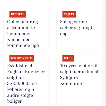
DET SKER
VEJRET
Oplev natur og
Sol og varme
astronomiske
sætter sig tungt i
fænomener i
dag
Knebel den
kommende uge
BOLIGMARKED
BILER
Eskildshøj 4,
10 dyreste biler til
Fuglsø i Knebel er
salg i nærheden af
solgt for
Syddjurs
3.600.000 - se
Kommune
køberen og 6
andre solgte
boliger