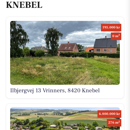
KNEBEL
195.000 kr
2
0 m
Ilbjergvej 13 Vrinners, 8420 Knebel
6.800.000 kr
2
276 m