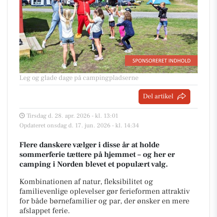
Leg og glade dage på campingpladserne
Del artikel
Tirsdag d. 28. apr. 2026 - kl. 13:01
Opdateret onsdag d. 17. jun. 2026 - kl. 14:34
Flere danskere vælger i disse år at holde
sommerferie tættere på hjemmet – og her er
camping i Norden blevet et populært valg.
Kombinationen af natur, fleksibilitet og
familievenlige oplevelser gør ferieformen attraktiv
for både børnefamilier og par, der ønsker en mere
afslappet ferie.