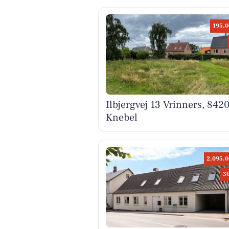
195.0
Ilbjergvej 13 Vrinners, 842
Knebel
2.095.0
3