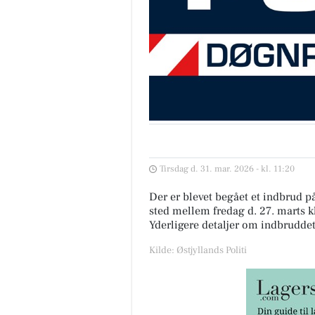
Tirsdag d. 31. mar. 2026 - kl. 11:20
Der er blevet begået et indbrud p
sted mellem fredag d. 27. marts k
Yderligere detaljer om indbruddet 
Kilde: Østjyllands Politi