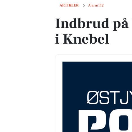
Indbrud på Vrinners Bygade i Knebel
ARTIKLER
Alarm112
Indbrud på
i Knebel