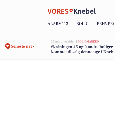
VORES
Knebel
ALARM112
BOLIG
ERHVER
37 minutter siden |
BOLIGMARKED
Seneste nyt ›
Skråningen 45 og 2 andre boliger 
kommet til salg denne uge i Knebe
boligerne her.