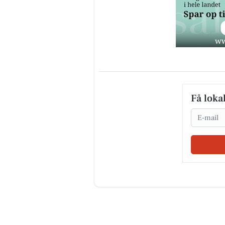
Få loka
Email