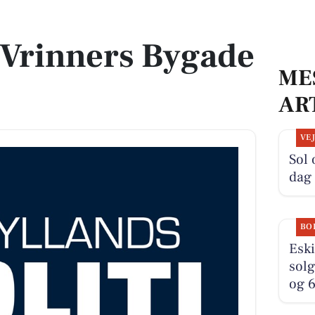
 Vrinners Bygade
ME
AR
VE
Sol 
dag
BO
Eski
solg
og 6