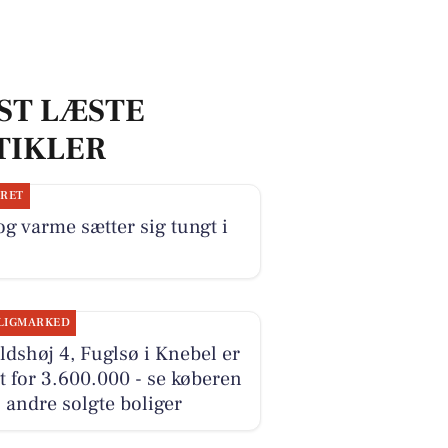
ST LÆSTE
TIKLER
JRET
og varme sætter sig tungt i
LIGMARKED
ldshøj 4, Fuglsø i Knebel er
t for 3.600.000 - se køberen
 andre solgte boliger