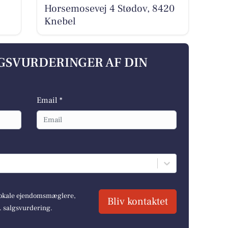
Horsemosevej 4 Stødov, 8420
Knebel
LGSVURDERINGER AF DIN
Email *
 lokale ejendomsmæglere,
Bliv kontaktet
r. salgsvurdering.