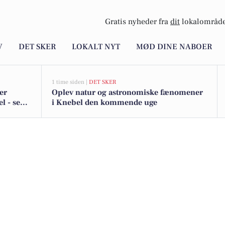
Gratis nyheder fra
dit
lokalområde
V
DET SKER
LOKALT NYT
MØD DINE NABOER
1 time siden |
DET SKER
er
Oplev natur og astronomiske fænomener
l - se
i Knebel den kommende uge