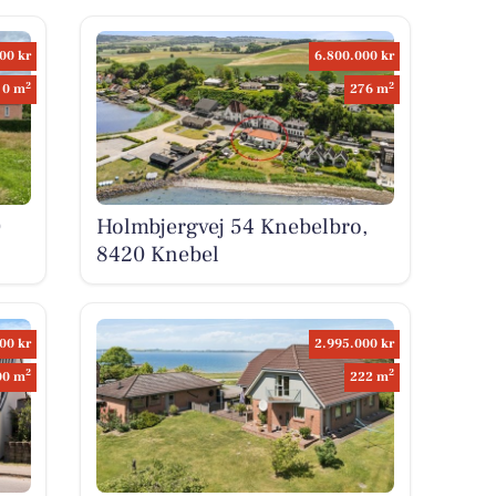
00 kr
6.800.000 kr
2
2
0 m
276 m
0
Holmbjergvej 54 Knebelbro,
8420 Knebel
00 kr
2.995.000 kr
2
2
00 m
222 m