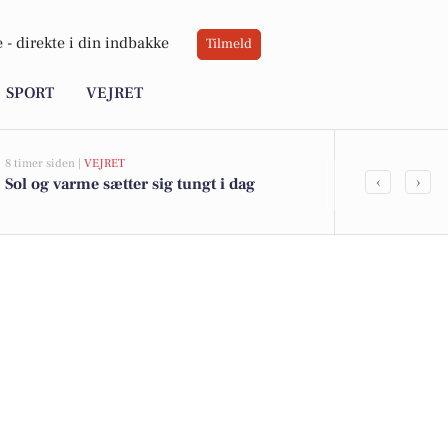
 -
direkte i din indbakke
Tilmeld
SPORT
VEJRET
8 timer siden |
VEJRET
05-08-2026 13:01
‹
›
Sol og varme sætter sig tungt i dag
Top 6 over dy
Knebel. Pris