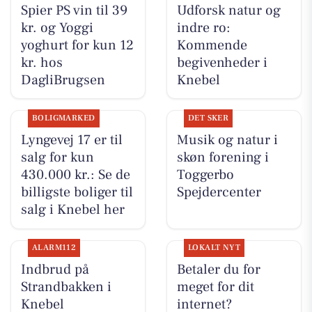
Spier PS vin til 39
Udforsk natur og
kr. og Yoggi
indre ro:
yoghurt for kun 12
Kommende
kr. hos
begivenheder i
DagliBrugsen
Knebel
BOLIGMARKED
DET SKER
Lyngevej 17 er til
Musik og natur i
salg for kun
skøn forening i
430.000 kr.: Se de
Toggerbo
billigste boliger til
Spejdercenter
salg i Knebel her
ALARM112
LOKALT NYT
Indbrud på
Betaler du for
Strandbakken i
meget for dit
Knebel
internet?