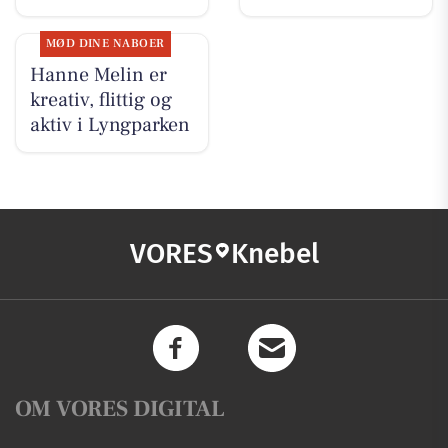
MØD DINE NABOER
Hanne Melin er
kreativ, flittig og
aktiv i Lyngparken
VORES
Knebel
OM VORES DIGITAL