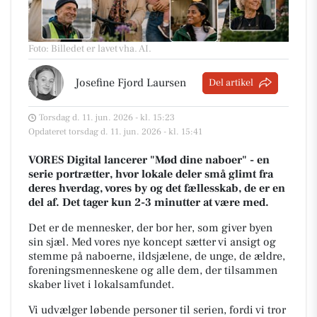
Foto: Billedet er lavet vha. AI
.
Josefine Fjord Laursen
Del artikel
Torsdag d. 11. jun. 2026 - kl. 15:23
Opdateret torsdag d. 11. jun. 2026 - kl. 15:41
VORES Digital lancerer "Mød dine naboer" - en
serie portrætter, hvor lokale deler små glimt fra
deres hverdag, vores by og det fællesskab, de er en
del af. Det tager kun 2-3 minutter at være med.
Det er de mennesker, der bor her, som giver byen
sin sjæl.
Med vores nye koncept sætter vi ansigt og
stemme på naboerne, ildsjælene, de unge, de ældre,
foreningsmenneskene og alle dem, der tilsammen
skaber livet i lokalsamfundet.
Vi udvælger løbende personer til serien, fordi vi tror