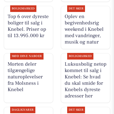
BOLIGMARKED
DET SKER
Top 6 over dyreste
Oplev en
boliger til salg i
begivenhedsrig
Knebel. Priser op
weekend i Knebel
til 13.995.000 kr
med vandringer,
musik og natur
MØD DINE NABOER
BOLIGMARKED
Morten deler
Luksusbolig netop
tilgængelige
kommet til salg i
naturoplevelser
Knebel: Se hvad
fra Molsness i
du skal smide for
Knebel
Knebels dyreste
adresser her
DAGLIGVARER
DET SKER