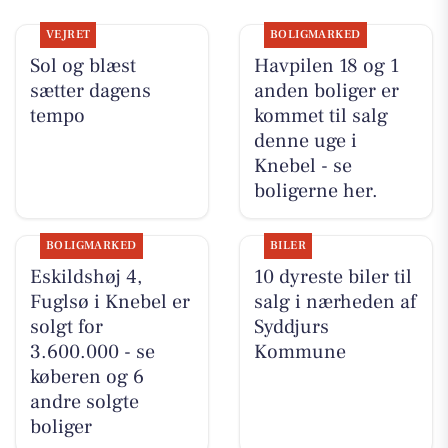
VEJRET
BOLIGMARKED
Sol og blæst
Havpilen 18 og 1
sætter dagens
anden boliger er
tempo
kommet til salg
denne uge i
Knebel - se
boligerne her.
BOLIGMARKED
BILER
Eskildshøj 4,
10 dyreste biler til
Fuglsø i Knebel er
salg i nærheden af
solgt for
Syddjurs
3.600.000 - se
Kommune
køberen og 6
andre solgte
boliger