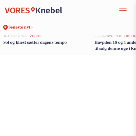
VORES
Knebel
Seneste nyt ›
16 timer siden |
VEJRET
05-08-2026 13:01 |
BOLI
Sol og blæst sætter dagens tempo
Havpilen 18 og 1 and
til salg denne uge i K
her.