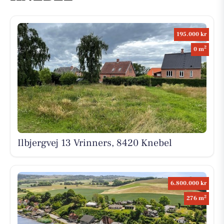
195.000 kr
2
0 m
Ilbjergvej 13 Vrinners, 8420 Knebel
6.800.000 kr
2
276 m