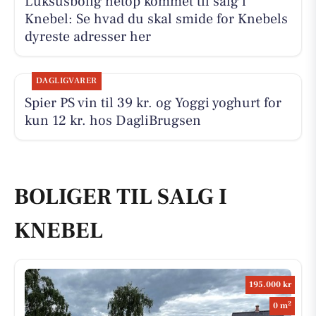
Luksusbolig netop kommet til salg i
Knebel: Se hvad du skal smide for Knebels
dyreste adresser her
DAGLIGVARER
Spier PS vin til 39 kr. og Yoggi yoghurt for
kun 12 kr. hos DagliBrugsen
BOLIGER TIL SALG I
KNEBEL
195.000 kr
2
0 m