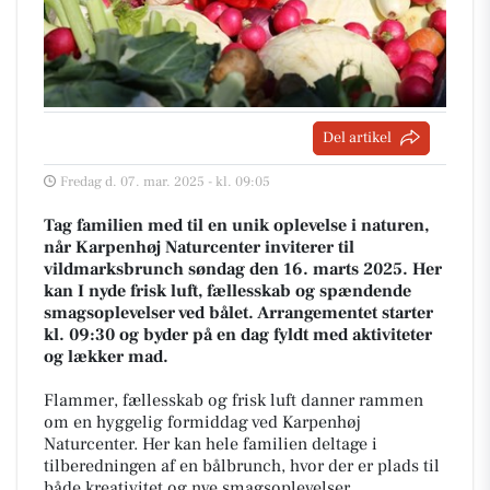
Del artikel
Fredag d. 07. mar. 2025 - kl. 09:05
Tag familien med til en unik oplevelse i naturen,
når Karpenhøj Naturcenter inviterer til
vildmarksbrunch søndag den 16. marts 2025. Her
kan I nyde frisk luft, fællesskab og spændende
smagsoplevelser ved bålet. Arrangementet starter
kl. 09:30 og byder på en dag fyldt med aktiviteter
og lækker mad.
Flammer, fællesskab og frisk luft danner rammen
om en hyggelig formiddag ved Karpenhøj
Naturcenter. Her kan hele familien deltage i
tilberedningen af en bålbrunch, hvor der er plads til
både kreativitet og nye smagsoplevelser.