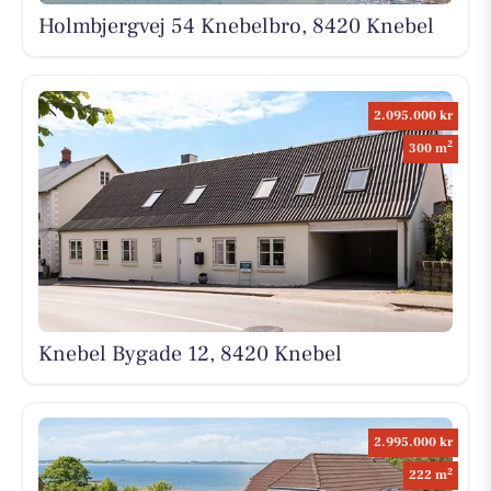
Holmbjergvej 54 Knebelbro, 8420 Knebel
2.095.000 kr
2
300 m
Knebel Bygade 12, 8420 Knebel
2.995.000 kr
2
222 m