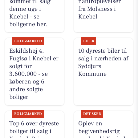
kommet til salg
naturoplevelser
denne uge i
fra Molsness i
Knebel - se
Knebel
boligerne her.
BOLIGMARKED
BILER
Eskildshøj 4,
10 dyreste biler til
Fuglsø i Knebel er
salg i nærheden af
solgt for
Syddjurs
3.600.000 - se
Kommune
køberen og 6
andre solgte
boliger
BOLIGMARKED
DET SKER
Top 6 over dyreste
Oplev en
boliger til salg i
begivenhedsrig