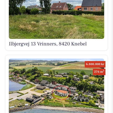
Ilbjergvej 13 Vrinners, 8420 Knebel
6.800.000 kr
2
276 m