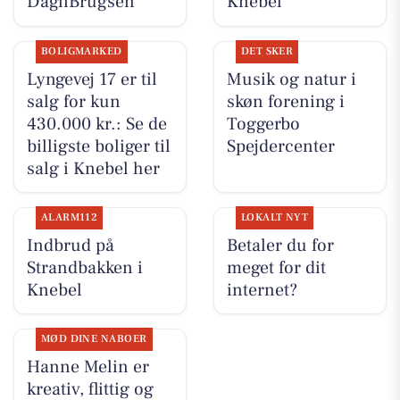
DagliBrugsen
Knebel
BOLIGMARKED
DET SKER
Lyngevej 17 er til
Musik og natur i
salg for kun
skøn forening i
430.000 kr.: Se de
Toggerbo
billigste boliger til
Spejdercenter
salg i Knebel her
ALARM112
LOKALT NYT
Indbrud på
Betaler du for
Strandbakken i
meget for dit
Knebel
internet?
MØD DINE NABOER
Hanne Melin er
kreativ, flittig og