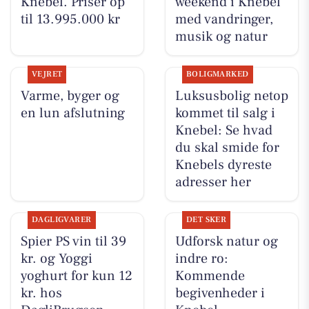
Knebel. Priser op
weekend i Knebel
til 13.995.000 kr
med vandringer,
musik og natur
VEJRET
BOLIGMARKED
Varme, byger og
Luksusbolig netop
en lun afslutning
kommet til salg i
Knebel: Se hvad
du skal smide for
Knebels dyreste
adresser her
DAGLIGVARER
DET SKER
Spier PS vin til 39
Udforsk natur og
kr. og Yoggi
indre ro:
yoghurt for kun 12
Kommende
kr. hos
begivenheder i