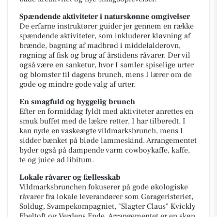
Spændende aktiviteter i naturskønne omgivelser
De erfarne instruktører guider jer gennem en række
spændende aktiviteter, som inkluderer kløvning af
brænde, bagning af madbrød i middelalderovn,
røgning af fisk og brug af årstidens råvarer. Der vil
også være en sanketur, hvor I samler spiselige urter
og blomster til dagens brunch, mens I lærer om de
gode og mindre gode valg af urter.
En smagfuld og hyggelig brunch
Efter en formiddag fyldt med aktiviteter anrettes en
smuk buffet med de lækre retter, I har tilberedt. I
kan nyde en vaskeægte vildmarksbrunch, mens I
sidder bænket på bløde lammeskind. Arrangementet
byder også på dampende varm cowboykaffe, kaffe,
te og juice ad libitum.
Lokale råvarer og fællesskab
Vildmarksbrunchen fokuserer på gode økologiske
råvarer fra lokale leverandører som Garageristeriet,
Soldug, Svampekompagniet, "Slagter Claus" Kvickly
Ebeltoft og Verdens Ende. Arrangementet er en skøn