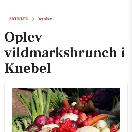
Oplev vildmarksbrunch i Knebel
ARTIKLER
Det sker
Oplev
vildmarksbrunch i
Knebel