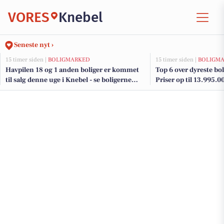
VORES
Knebel
Seneste nyt ›
15 timer siden |
BOLIGMARKED
15 timer siden |
BOLIGM
Havpilen 18 og 1 anden boliger er kommet
Top 6 over dyreste boli
til salg denne uge i Knebel - se boligerne
Priser op til 13.995.0
her.