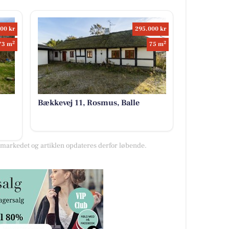
00 kr
295.000 kr
2
2
73 m
75 m
Bækkevej 11, Rosmus, Balle
arkedet og artiklen opdateres derfor løbende.