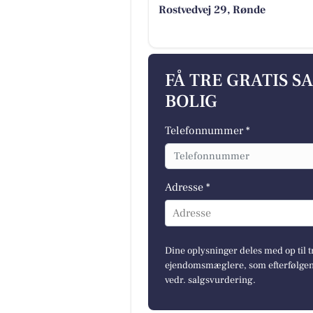
Rostvedvej 29, Rønde
FÅ TRE GRATIS S
BOLIG
Telefonnummer *
Adresse *
Adresse
Dine oplysninger deles med op til t
ejendomsmæglere, som efterfølgend
vedr. salgsvurdering.