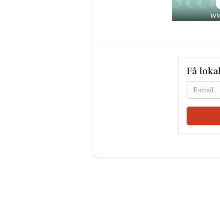
Få loka
Email