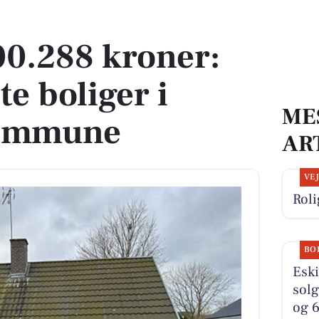
gste boliger i Syddjurs Kommune
100.288 kroner:
te boliger i
ME
Kommune
AR
VE
Roli
BO
Eski
solg
og 6