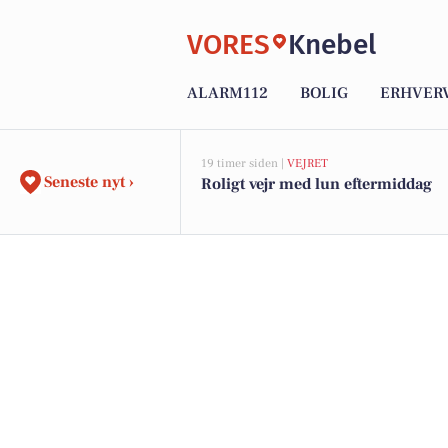
VORES
Knebel
ALARM112
BOLIG
ERHVER
19 timer siden |
VEJRET
Seneste nyt ›
Roligt vejr med lun eftermiddag