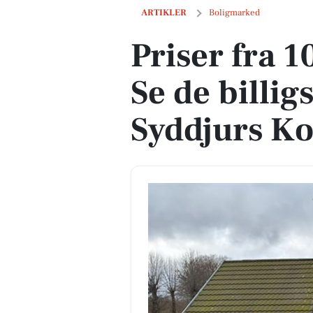
Priser fra 100.288 kroner: Se de billi
ARTIKLER
Boligmarked
Priser fra 
Se de billigs
Syddjurs 