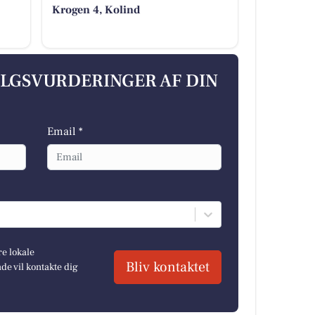
Krogen 4, Kolind
ALGSVURDERINGER AF DIN
Email *
re lokale
Bliv kontaktet
e vil kontakte dig