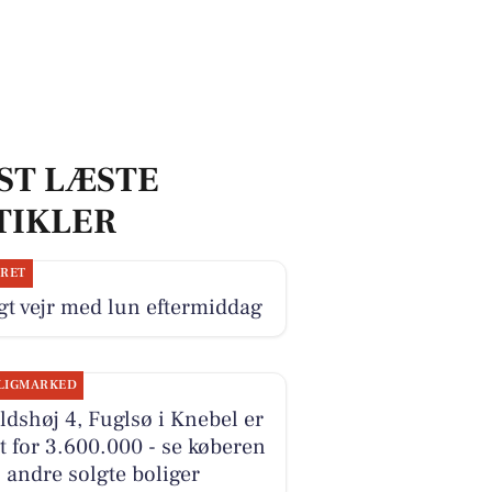
ST LÆSTE
TIKLER
JRET
gt vejr med lun eftermiddag
LIGMARKED
ldshøj 4, Fuglsø i Knebel er
t for 3.600.000 - se køberen
 andre solgte boliger