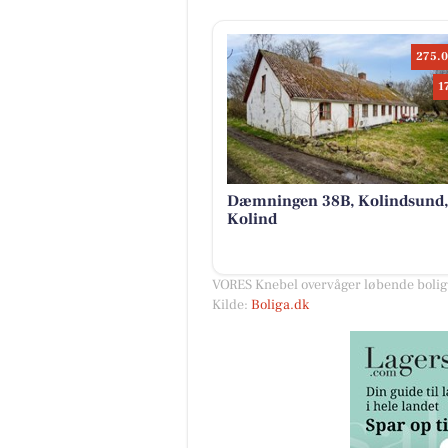
275.0
1
Dæmningen 38B, Kolindsund,
Kolind
VORES Knebel overvåger løbende boligm
Kilde:
Boliga.dk