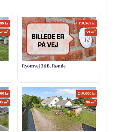
88 kr
119.569 kr
2
2
67 m
53 m
Ryomvej 36B, Rønde
00 kr
249.000 kr
2
2
95 m
98 m