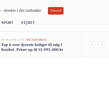
 -
direkte i din indbakke
Tilmeld
SPORT
VEJRET
05-08-2026 13:01 |
BOLIGMARKED
05-08-2026 09:0
‹
›
Top 6 over dyreste boliger til salg i
Oplev en be
Knebel. Priser op til 13.995.000 kr
Knebel med 