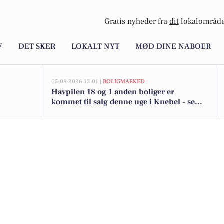
Gratis nyheder fra
dit
lokalområde
V
DET SKER
LOKALT NYT
MØD DINE NABOER
05-08-2026 13:01 |
BOLIGMARKED
Havpilen 18 og 1 anden boliger er
kommet til salg denne uge i Knebel - se
boligerne her.