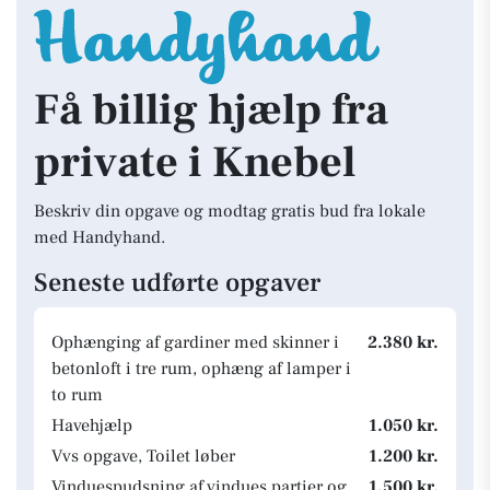
Få billig hjælp fra
private i Knebel
Beskriv din opgave og modtag gratis bud fra lokale
med Handyhand.
Seneste udførte opgaver
Ophænging af gardiner med skinner i
2.380 kr.
betonloft i tre rum, ophæng af lamper i
to rum
Havehjælp
1.050 kr.
Vvs opgave, Toilet løber
1.200 kr.
Vinduespudsning af vindues partier og
1.500 kr.