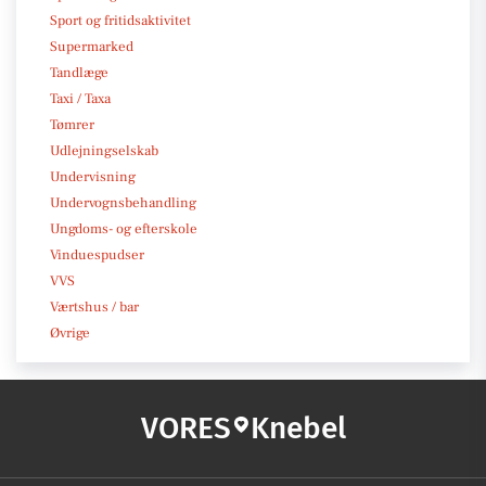
Sport og fritidsaktivitet
Supermarked
Tandlæge
Taxi / Taxa
Tømrer
Udlejningselskab
Undervisning
Undervognsbehandling
Ungdoms- og efterskole
Vinduespudser
VVS
Værtshus / bar
Øvrige
VORES
Knebel