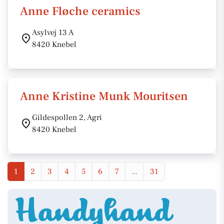
Anne Fløche ceramics
Asylvej 13 A
8420 Knebel
Anne Kristine Munk Mouritsen
Gildespollen 2, Agri
8420 Knebel
1
2
3
4
5
6
7
...
31