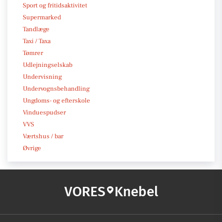
Sport og fritidsaktivitet
Supermarked
Tandlæge
Taxi / Taxa
Tømrer
Udlejningselskab
Undervisning
Undervognsbehandling
Ungdoms- og efterskole
Vinduespudser
VVS
Værtshus / bar
Øvrige
VORES
Knebel