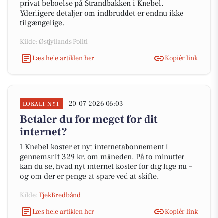
privat beboelse på Strandbakken i Knebel.
Yderligere detaljer om indbruddet er endnu ikke
tilgængelige.
Kilde: Østjyllands Politi
Læs hele artiklen her
Kopiér link
20-07-2026 06:03
LOKALT NYT
Betaler du for meget for dit
internet?
I Knebel koster et nyt internetabonnement i
gennemsnit 329 kr. om måneden. På to minutter
kan du se, hvad nyt internet koster for dig lige nu –
og om der er penge at spare ved at skifte.
Kilde:
TjekBredbånd
Læs hele artiklen her
Kopiér link