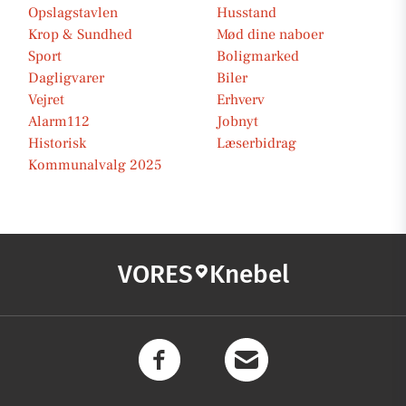
Opslagstavlen
Husstand
Krop & Sundhed
Mød dine naboer
Sport
Boligmarked
Dagligvarer
Biler
Vejret
Erhverv
Alarm112
Jobnyt
Historisk
Læserbidrag
Kommunalvalg 2025
VORES
Knebel