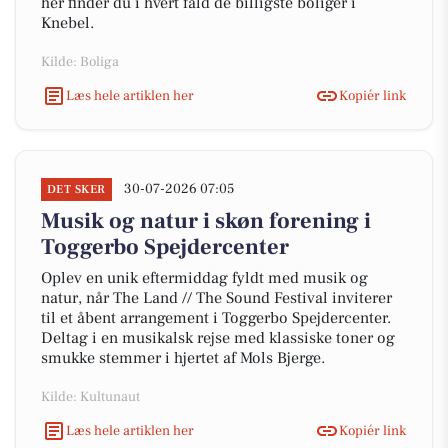
her finder du i hvert fald de billigste boliger i
Knebel.
Kilde: Boliga
Læs hele artiklen her
Kopiér link
30-07-2026 07:05
DET SKER
Musik og natur i skøn forening i
Toggerbo Spejdercenter
Oplev en unik eftermiddag fyldt med musik og
natur, når The Land // The Sound Festival inviterer
til et åbent arrangement i Toggerbo Spejdercenter.
Deltag i en musikalsk rejse med klassiske toner og
smukke stemmer i hjertet af Mols Bjerge.
Kilde: Kultunaut
Læs hele artiklen her
Kopiér link