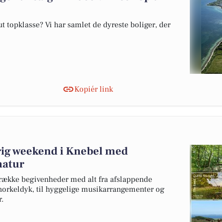
 topklasse? Vi har samlet de dyreste boliger, der
Kopiér link
rig weekend i Knebel med
natur
række begivenheder med alt fra afslappende
orkeldyk, til hyggelige musikarrangementer og
.