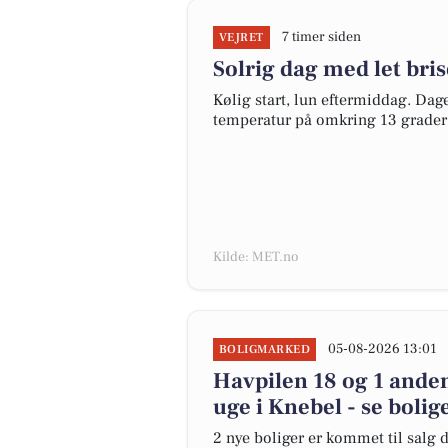
7 timer siden
VEJRET
Solrig dag med let bri
Kølig start, lun eftermiddag. Dag
temperatur på omkring 13 grader,
Kilde: MET.no
05-08-2026 13:01
BOLIGMARKED
Havpilen 18 og 1 anden
uge i Knebel - se bolig
2 nye boliger er kommet til salg d