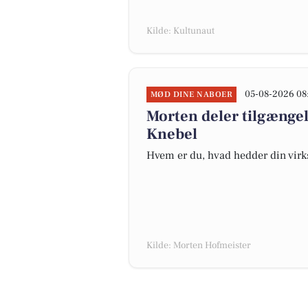
Kilde: Kultunaut
05-08-2026 08
MØD DINE NABOER
Morten deler tilgængel
Knebel
Hvem er du, hvad hedder din virk
Kilde: Morten Hofmeister