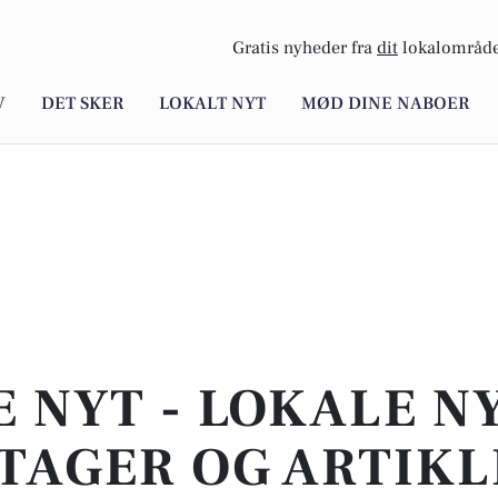
Gratis nyheder fra
dit
lokalområde
V
DET SKER
LOKALT NYT
MØD DINE NABOER
E NYT - LOKALE N
TAGER OG ARTIKL