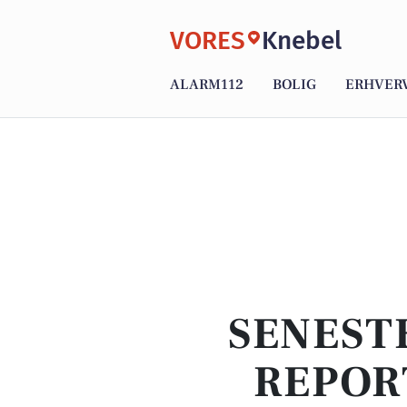
VORES
Knebel
ALARM112
BOLIG
ERHVER
SENEST
REPOR