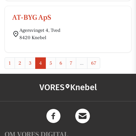
AT-BYG ApS
Agersvinget 4, Tved
8420 Knebel
1
2
3
4
5
6
7
...
67
VORES
Knebel
OM VORES DIGITAL