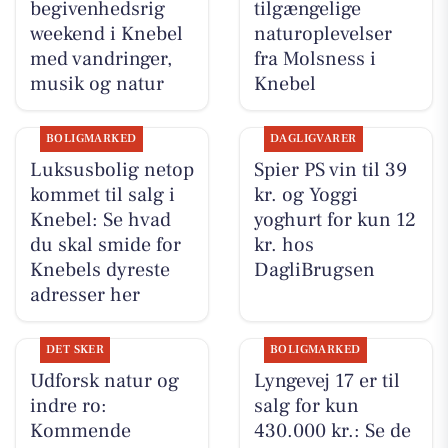
begivenhedsrig
tilgængelige
weekend i Knebel
naturoplevelser
med vandringer,
fra Molsness i
musik og natur
Knebel
BOLIGMARKED
DAGLIGVARER
Luksusbolig netop
Spier PS vin til 39
kommet til salg i
kr. og Yoggi
Knebel: Se hvad
yoghurt for kun 12
du skal smide for
kr. hos
Knebels dyreste
DagliBrugsen
adresser her
DET SKER
BOLIGMARKED
Udforsk natur og
Lyngevej 17 er til
indre ro:
salg for kun
Kommende
430.000 kr.: Se de