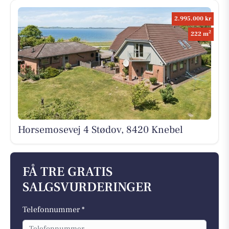
2.995.000 kr
2
222 m
Horsemosevej 4 Stødov, 8420 Knebel
FÅ TRE GRATIS
SALGSVURDERINGER
Telefonnummer *