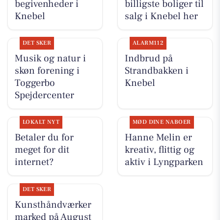
begivenheder i
billigste boliger til
Knebel
salg i Knebel her
DET SKER
ALARM112
Musik og natur i
Indbrud på
skøn forening i
Strandbakken i
Toggerbo
Knebel
Spejdercenter
LOKALT NYT
MØD DINE NABOER
Betaler du for
Hanne Melin er
meget for dit
kreativ, flittig og
internet?
aktiv i Lyngparken
DET SKER
Kunsthåndværker
marked på August