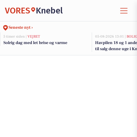
VORES
Knebel
Seneste nyt ›
5 timer siden |
VEJRET
05-08-2026 13:01 |
BOLI
Solrig dag med let brise og varme
Havpilen 18 og 1 and
til salg denne uge i K
her.