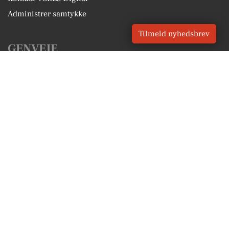
Administrer samtykke
Tilmeld nyhedsbrev
GENVEJE
Seneste nyt fra Knebel
Vores lokale erhverv
Kalenderen for Knebel
Fakta om Knebel
Erhvervsartikler
Syddjurs Kommune
Få en gratis salgsvurdering
Sponsoreret indhold