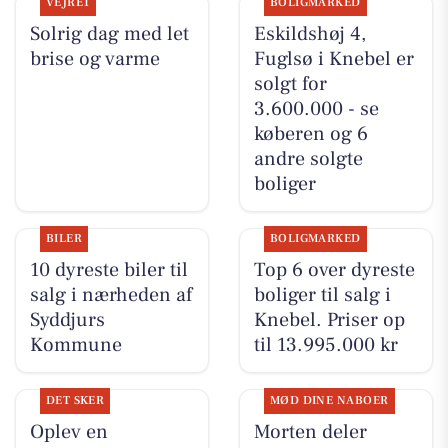
VEJRET
BOLIGMARKED
Solrig dag med let
Eskildshøj 4,
brise og varme
Fuglsø i Knebel er
solgt for
3.600.000 - se
køberen og 6
andre solgte
boliger
BILER
BOLIGMARKED
10 dyreste biler til
Top 6 over dyreste
salg i nærheden af
boliger til salg i
Syddjurs
Knebel. Priser op
Kommune
til 13.995.000 kr
DET SKER
MØD DINE NABOER
Oplev en
Morten deler