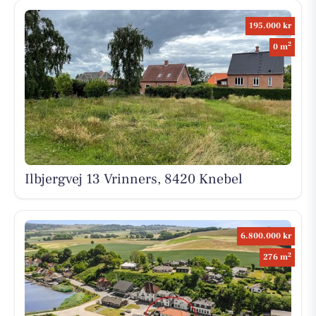
195.000 kr
2
0 m
Ilbjergvej 13 Vrinners, 8420 Knebel
6.800.000 kr
2
276 m