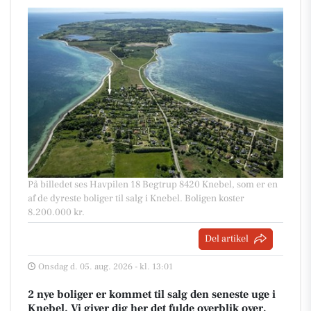
På billedet ses Havpilen 18 Begtrup 8420 Knebel, som er en
af de dyreste boliger til salg i Knebel. Boligen koster
8.200.000 kr.
Del artikel
Onsdag d. 05. aug. 2026 - kl. 13:01
2 nye boliger er kommet til salg den seneste uge i
Knebel. Vi giver dig her det fulde overblik over,